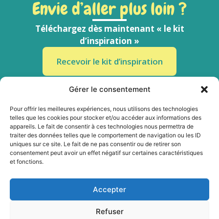
Envie d’aller plus loin ?
Téléchargez dès maintenant « le kit
d’inspiration »
Recevoir le kit d’inspiration
En vous inscrivant, vous recevrez des ressources
Gérer le consentement
clés en main pour animer les premières rencontres
de l’année avec les 12 – 18 ans.
Pour offrir les meilleures expériences, nous utilisons des technologies
Comme vous je n’aime pas les spams : votre adresse email ne sera
telles que les cookies pour stocker et/ou accéder aux informations des
jamais cédée ni revendue. En vous inscrivant ici, vous recevrez des
appareils. Le fait de consentir à ces technologies nous permettra de
articles, vidéos, podcasts, offres commerciales et autres conseils
traiter des données telles que le comportement de navigation ou les ID
pour améliorer votre relation avec vos élèves.
uniques sur ce site. Le fait de ne pas consentir ou de retirer son
consentement peut avoir un effet négatif sur certaines caractéristiques
et fonctions.
Suivez-nous sur les réseaux
Accepter
Refuser