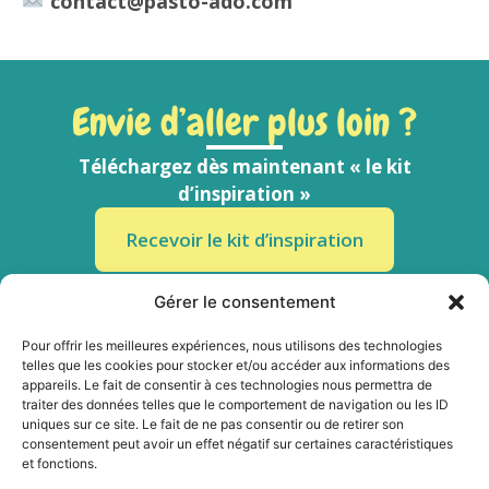
contact@pasto-ado.com
Envie d’aller plus loin ?
Téléchargez dès maintenant « le kit
d’inspiration »
Recevoir le kit d’inspiration
En vous inscrivant, vous recevrez des ressources
Gérer le consentement
clés en main pour animer les premières rencontres
de l’année avec les 12 – 18 ans.
Pour offrir les meilleures expériences, nous utilisons des technologies
Comme vous je n’aime pas les spams : votre adresse email ne sera
telles que les cookies pour stocker et/ou accéder aux informations des
jamais cédée ni revendue. En vous inscrivant ici, vous recevrez des
appareils. Le fait de consentir à ces technologies nous permettra de
articles, vidéos, podcasts, offres commerciales et autres conseils
traiter des données telles que le comportement de navigation ou les ID
pour améliorer votre relation avec vos élèves.
uniques sur ce site. Le fait de ne pas consentir ou de retirer son
consentement peut avoir un effet négatif sur certaines caractéristiques
et fonctions.
Suivez-nous sur les réseaux